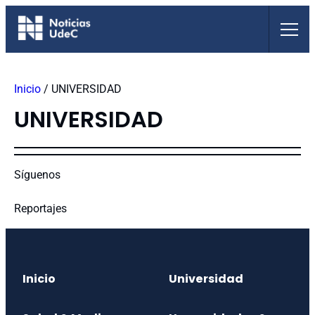
Saltar
al
contenido
Inicio
/
UNIVERSIDAD
UNIVERSIDAD
Síguenos
Reportajes
Inicio
Universidad