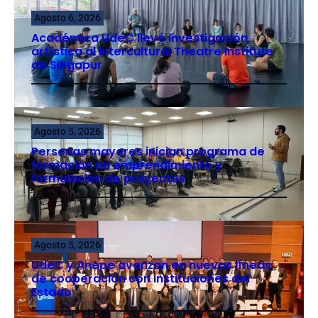
Agosto 6, 2026
Académica UdeC llevó investigación
artística al Intercultural Theatre Institute
de Singapur
Agosto 5, 2026
Personas mayores inician programa de
formación en emprendimiento y
formulación de proyectos
Agosto 5, 2026
UdeC y Anepe avanzan en nuevas líneas
de cooperación con instituciones del
Estado