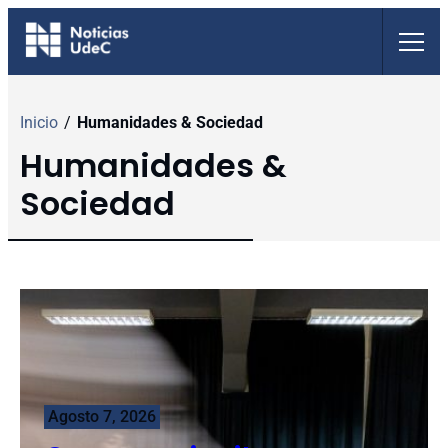
Saltar
al
contenido
Inicio
/
Humanidades & Sociedad
Humanidades &
Sociedad
Agosto 7, 2026