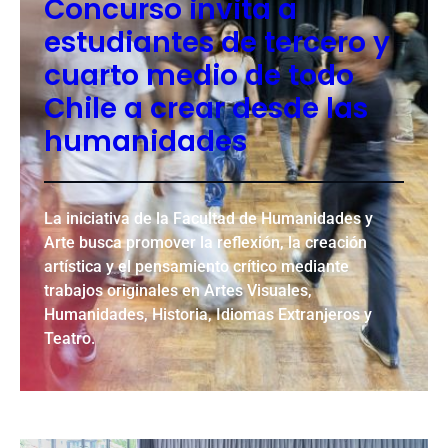
Concurso invita a
estudiantes de tercero y
cuarto medio de todo
Chile a crear desde las
humanidades
La iniciativa de la Facultad de Humanidades y
Arte busca promover la reflexión, la creación
artística y el pensamiento crítico mediante
trabajos originales en Artes Visuales,
Humanidades, Historia, Idiomas Extranjeros y
Teatro.