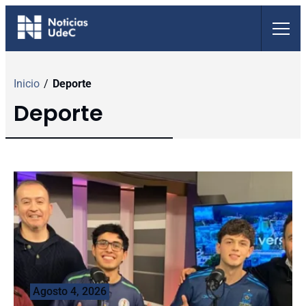
Saltar
al
contenido
Inicio
/
Deporte
Deporte
Agosto 4, 2026