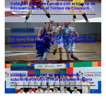
Colegio Los Leones acabó con el invicto de
Básquet UdeC en el Torneo de Clausura
Agosto 3, 2026
Básquet UdeC empezó su campaña en la
Liga de Desarrollo con agónico triunfo ante
Huachipato
Agosto 1, 2026
Vóleibol masculino es nuevamente
subcampeón universitario panamericano