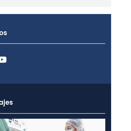
os
ube
ajes