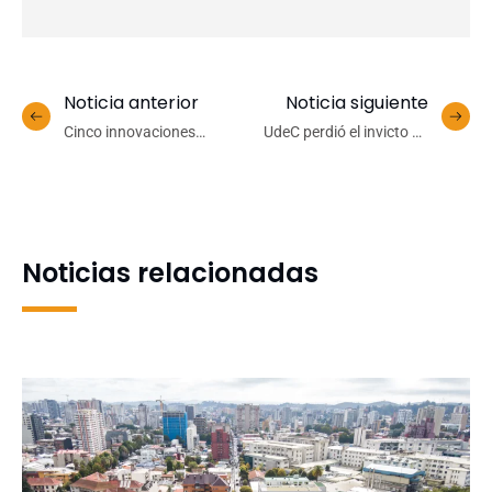
Noticia anterior
Noticia siguiente
Cinco innovaciones
UdeC perdió el invicto en
universitarias buscan
un apasionante primer
llegar al mercado tras
juego final de Conferencia
cierre de 2do. Spinoff
Centro
UdeC
Noticias relacionadas