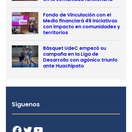
Fondo de Vinculación con el
Medio financiará 49 iniciativas
con impacto en comunidades y
territorios
Básquet UdeC empezó su
campaña en la Liga de
Desarrollo con agónico triunfo
ante Huachipato
Síguenos
Facebook
Twitter
YouTube