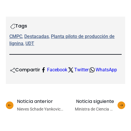
Tags
CMPC
, 
Destacadas
, 
Planta piloto de producción de
lignina
, 
UDT
Compartir
Facebook
Twitter
WhatsApp
Noticia anterior
Noticia siguiente
Nieves Schade Yankovic
Ministra de Ciencia se
asume como nueva
reúne con instituciones de
subdirectora de la
educación superior para
Dirección de Equidad de
abordar desafíos de