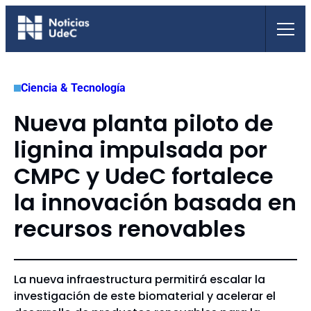
Saltar
al
contenido
Ciencia & Tecnología
Nueva planta piloto de
lignina impulsada por
CMPC y UdeC fortalece
la innovación basada en
recursos renovables
La nueva infraestructura permitirá escalar la
investigación de este biomaterial y acelerar el