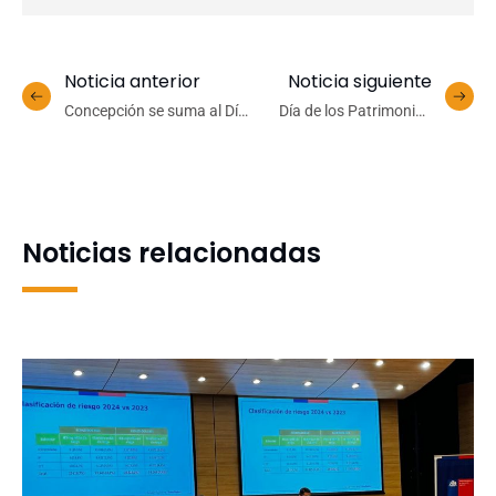
Noticia anterior
Noticia siguiente
Concepción se suma al Día
Día de los Patrimonios
Mundial de la Bicicleta con
acercó a la comunidad a la
actividades abiertas a la
historia y legado del
comunidad
Campus Los Ángeles
Noticias relacionadas