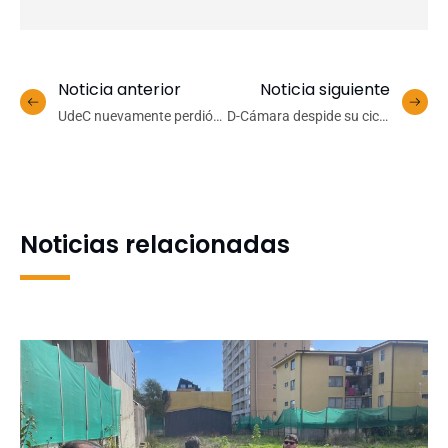
Noticia anterior
Noticia siguiente
UdeC nuevamente perdió
D-Cámara despide su ciclo
ante Español de Osorno e
con “Aires Sinfónicos” y el
intentará alargar la serie
debut del austriaco Martin
en casa
Fuchsberger en Chile
Noticias relacionadas