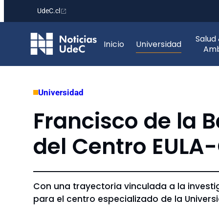
UdeC.cl
Saltar
Salud
al
Inicio
Universidad
Amb
contenido
Universidad
Francisco de la 
del Centro EULA-
Con una trayectoria vinculada a la invest
para el centro especializado de la Univer