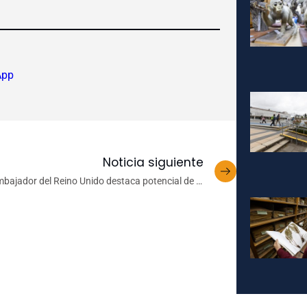
App
Noticia siguiente
bajador del Reino Unido destaca potencial de la
UdeC en visita protocolar enfocada en
investigación y desarrollo