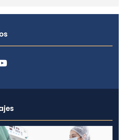
os
ube
ajes