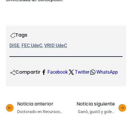
Tags
DISE
, 
FEC UdeC
, 
VRID UdeC
Compartir
Facebook
Twitter
WhatsApp
Noticia anterior
Noticia siguiente
Doctorado en Recursos
Ganó, gustó y goleó:
Hídricos fortalece su
Hockey femenino UdeC
formación con nuevo
venció a Old John’s y
rediseño curricular
ahora buscará el paso a la