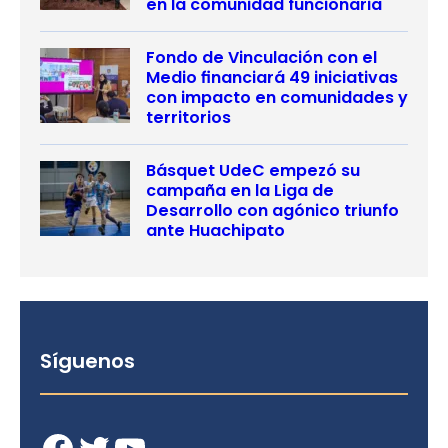
en la comunidad funcionaria
Fondo de Vinculación con el
Medio financiará 49 iniciativas
con impacto en comunidades y
territorios
Básquet UdeC empezó su
campaña en la Liga de
Desarrollo con agónico triunfo
ante Huachipato
Síguenos
Facebook
Twitter
YouTube