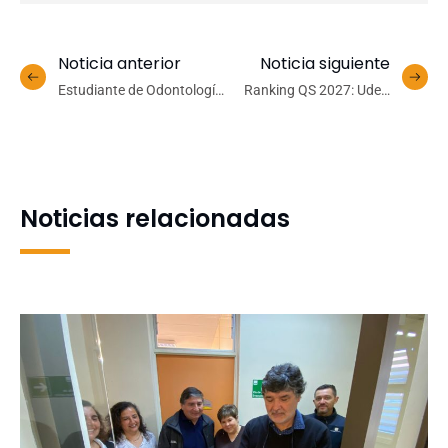
Noticia anterior
Noticia siguiente
Estudiante de Odontología
Ranking QS 2027: UdeC
se adjudicó Beca de
consolida liderazgo
Excelencia Musical Wilfried
regional, Sustentabilidad y
Junge 2026
Reputación Académica
Noticias relacionadas