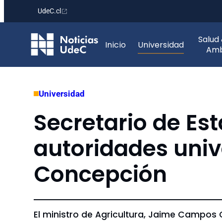
UdeC.cl
Saltar
Salud
al
Inicio
Universidad
Amb
contenido
Universidad
Secretario de Es
autoridades unive
Concepción
El ministro de Agricultura, Jaime Campos 