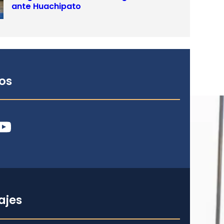
ante Huachipato
os
ube
ajes