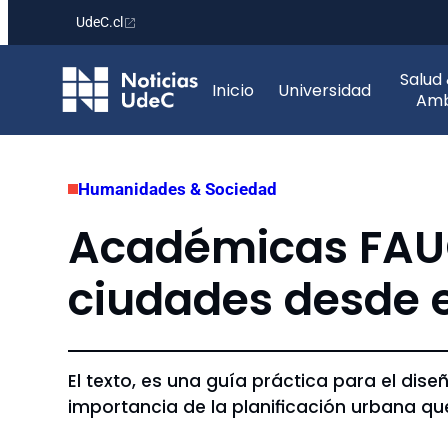
UdeC.cl
Saltar
Salud
al
Inicio
Universidad
Amb
contenido
Humanidades & Sociedad
Académicas FAUG 
ciudades desde 
El texto, es una guía práctica para el dis
importancia de la planificación urbana que