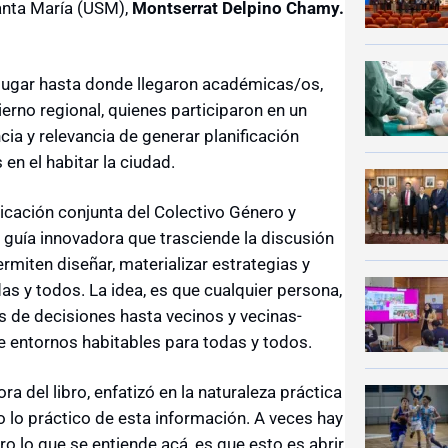
Santa María (USM),
Montserrat Delpino Chamy.
, lugar hasta donde llegaron académicas/os,
erno regional, quienes participaron en un
ia y relevancia de generar planificación
en el habitar la ciudad.
blicación conjunta del Colectivo Género y
 guía innovadora que trasciende la discusión
rmiten diseñar, materializar estrategias y
s y todos. La idea, es que cualquier persona,
 de decisiones hasta vecinos y vecinas-
e entornos habitables para todas y todos.
ra del libro, enfatizó en la naturaleza práctica
o lo práctico de esta información. A veces hay
o lo que se entiende acá, es que esto es abrir