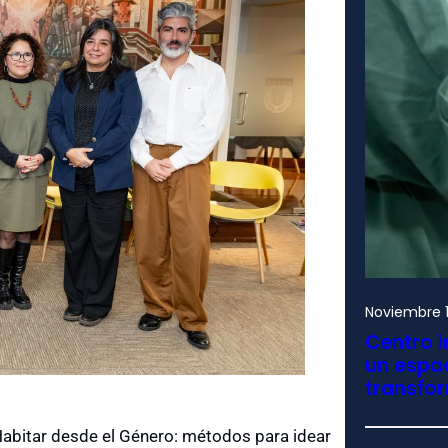
Noviembre 1
Centro i
un espac
transfo
«Habitar desde el Género: métodos para idear