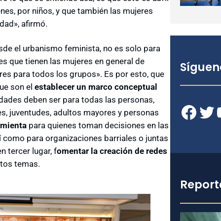
nes, por niños, y que también las mujeres
dad», afirmó.
de el urbanismo feminista, no es solo para
des que tienen las mujeres en general de
Síguen
res para todos los grupos». Es por esto, que
que son el
establecer un marco conceptual
udades deben ser para todas las personas,
Facebook
Twitter
YouT
es, juventudes, adultos mayores y personas
amienta
para quienes toman decisiones en las
í como para organizaciones barriales o juntas
 tercer lugar, f
omentar la creación de redes
stos temas.
Report