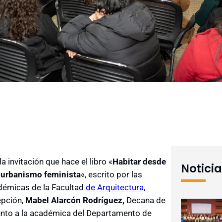
a invitación que hace el libro «
Habitar desde
Notici
 urbanismo feminista
«, escrito por las
adémicas de la Facultad
de Arquitectura,
epción,
Mabel Alarcón Rodríguez,
Decana de
unto a la académica del Departamento de