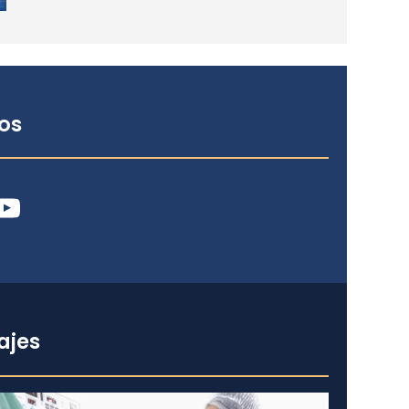
os
ube
ajes