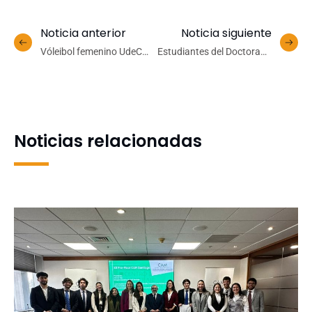
Noticia anterior
Noticia siguiente
Vóleibol femenino UdeC
Estudiantes del Doctorado
viajó a Santiago y se
en Inteligencia Artificial
quedó con la Copa Alba de
adjudican beca CENIA con
manera invicta
foco en impacto social y
territorial
Noticias relacionadas