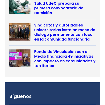
Salud UdeC prepara su
primera convocatoria de
admisión
Sindicatos y autoridades
universitarias instalan mesa de
diálogo permanente con foco
en la comunidad funcionaria
Fondo de Vinculación con el
Medio financiará 49 iniciativas
con impacto en comunidades y
territorios
Síguenos