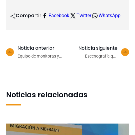
Compartir
Facebook
Twitter
WhatsApp
Noticia anterior
Noticia siguiente
Equipo de monitoras y
Escenografía que
monitores institucionales
emociona: Académica
da la bienvenida a 18
UdeC desempeñó
integrantes
fundamental papel en el
corazón visual de la ópera
“Llacolén”
Noticias relacionadas