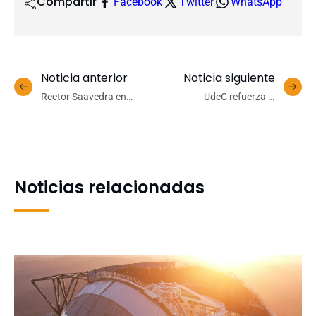
Compartir
Facebook
Twitter
WhatsApp
Noticia anterior
Noticia siguiente
Rector Saavedra en
UdeC refuerza el
Congreso de Innovación
autocuidado con la
2024: “Elijamos la
instalación de
esperanza en momentos
‘Solmáforos’ en el campus
de desconfianza”
Noticias relacionadas