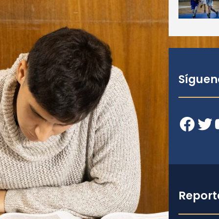
Síguen
Facebook
Twitter
YouT
Report