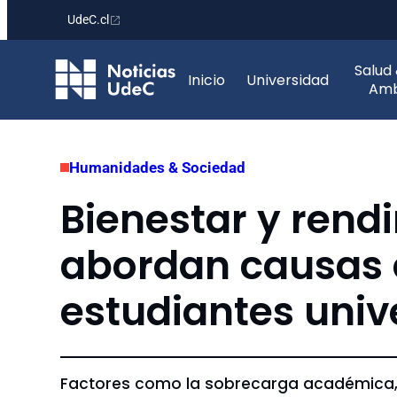
UdeC.cl
Saltar
Salud
al
Inicio
Universidad
Amb
contenido
Humanidades & Sociedad
Bienestar y rend
abordan causas 
estudiantes unive
Factores como la sobrecarga académica, 