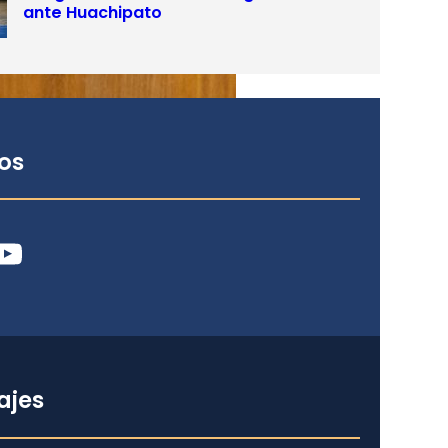
ante Huachipato
os
ube
ajes