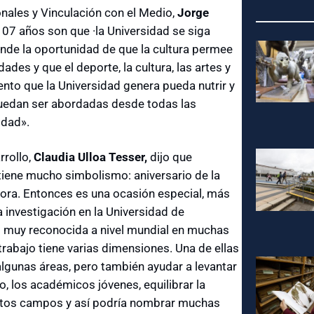
ionales y Vinculación con el Medio,
Jorge
107 años son que ·la Universidad se siga
inde la oportunidad de que la cultura permee
ades y que el deporte, la cultura, las artes y
nto que la Universidad genera pueda nutrir y
 puedan ser abordadas desde todas las
idad».
rollo,
Claudia Ulloa Tesser,
dijo que
 tiene mucho simbolismo: aniversario de la
ora. Entonces es una ocasión especial, más
a investigación en la Universidad de
s muy reconocida a nivel mundial en muchas
 trabajo tiene varias dimensiones. Una de ellas
algunas áreas, pero también ayudar a levantar
io, los académicos jóvenes, equilibrar la
tintos campos y así podría nombrar muchas