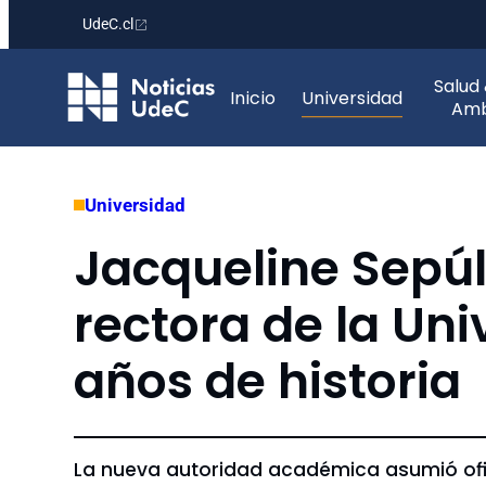
UdeC.cl
Saltar
Salud
al
Inicio
Universidad
Amb
contenido
Universidad
Jacqueline Sepú
rectora de la Un
años de historia
La nueva autoridad académica asumió ofi