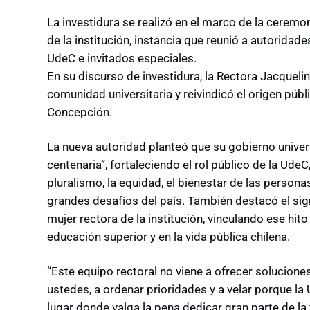
La investidura se realizó en el marco de la cerem
de la institución, instancia que reunió a autoridad
UdeC e invitados especiales.
En su discurso de investidura, la Rectora Jacqueli
comunidad universitaria y reivindicó el origen públ
Concepción.
La nueva autoridad planteó que su gobierno univer
centenaria”, fortaleciendo el rol público de la UdeC
pluralismo, la equidad, el bienestar de las personas
grandes desafíos del país. También destacó el sign
mujer rectora de la institución, vinculando ese hit
educación superior y en la vida pública chilena.
“Este equipo rectoral no viene a ofrecer solucion
ustedes, a ordenar prioridades y a velar porque l
lugar donde valga la pena dedicar gran parte de la v