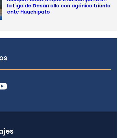
la Liga de Desarrollo con agónico triunfo
ante Huachipato
os
ube
ajes