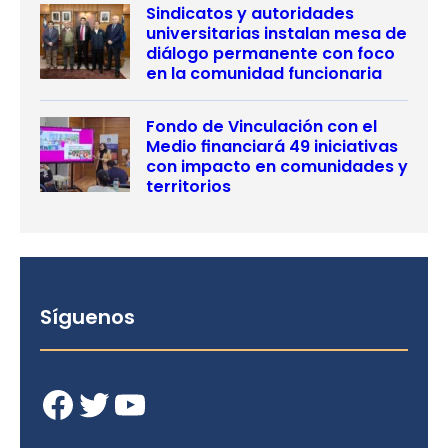
Sindicatos y autoridades
universitarias instalan mesa de
diálogo permanente con foco
en la comunidad funcionaria
Fondo de Vinculación con el
Medio financiará 49 iniciativas
con impacto en comunidades y
territorios
Síguenos
Facebook
Twitter
YouTube