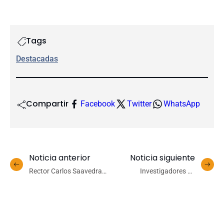
Tags
Destacadas
Compartir
Facebook
Twitter
WhatsApp
Noticia anterior
Noticia siguiente
Rector Carlos Saavedra
Investigadores de
Rubilar al término de su
Ingeniería UdeC fueron los
periodo: «Hoy contamos
únicos representantes
con una institución más
chilenos en foro APEC en
robusta en todos sus ejes»
China