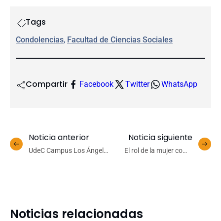
Tags
Condolencias
, 
Facultad de Ciencias Sociales
Compartir
Facebook
Twitter
WhatsApp
Noticia anterior
Noticia siguiente
UdeC Campus Los Ángeles
El rol de la mujer como
conmemoró el Día
agente de cambio
Internacional de la Mujer
con reconocimiento a
funcionarias
Noticias relacionadas