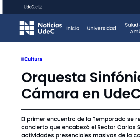
UdeC.cl
Saltar
Salud
al
Inicio
Universidad
Amb
contenido
Cultura
Orquesta Sinfón
Cámara en UdeC
El primer encuentro de la Temporada se re
concierto que encabezó el Rector Carlos 
actividades presenciales masivas de la ca