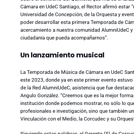
Cámara en UdeC Santiago, el Rector afirmó estar “
Universidad de Concepción, de la Orquesta y even
poder desarrollar esta primera Temporada de Cám
acercamiento a nuestra comunidad AlumniUdeC y t
ciudadanía que pueda acompañarnos”.
Un lanzamiento musical
La Temporada de Música de Cámara en UdeC Santi
este 2023, donde ya en este primer evento estuvo 
de la Red AlumniUdeC, asistencia que fue destacad
Angulo González. “Creemos que es la mejor form
institución donde podemos mostrar, no sólo lo q
profesionales e investigación, sino que también un
Vinculación con el Medio, la Corcudec y su Orquest
Siguiendo estas palabras, el Gerente (S) de Corcu