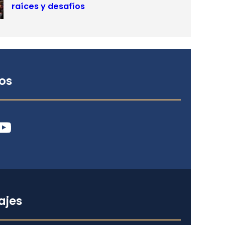
raíces y desafíos
os
ube
ajes