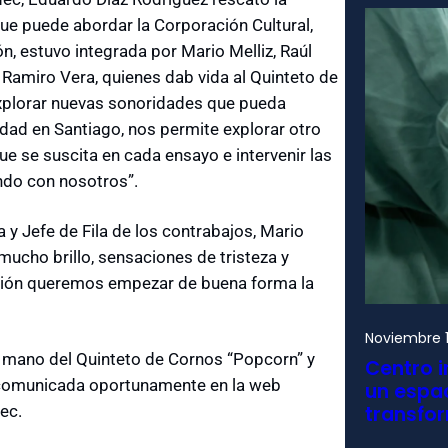
que puede abordar la Corporación Cultural,
, estuvo integrada por Mario Melliz, Raúl
Ramiro Vera, quienes dab vida al Quinteto de
explorar nuevas sonoridades que pueda
idad en Santiago, nos permite explorar otro
 se suscita en cada ensayo e intervenir las
ndo con nosotros”.
y Jefe de Fila de los contrabajos, Mario
mucho brillo, sensaciones de tristeza y
ción queremos empezar de buena forma la
Noviembre 1
la mano del Quinteto de Cornos “Popcorn” y
Centro i
rá comunicada oportunamente en la web
un espac
transfo
ec.