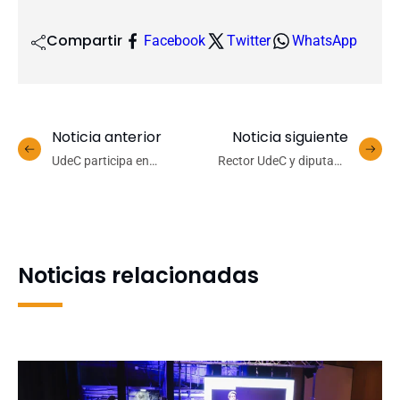
Compartir
Facebook
Twitter
WhatsApp
Noticia anterior
Noticia siguiente
UdeC participa en
Rector UdeC y diputada
proyecto de
Karen Medina abordaron
supercomputador
alcances del proyecto que
anunciado por el
busca reemplazar el CAE
Presidente Gabriel Boric en
su cuenta pública
Noticias relacionadas