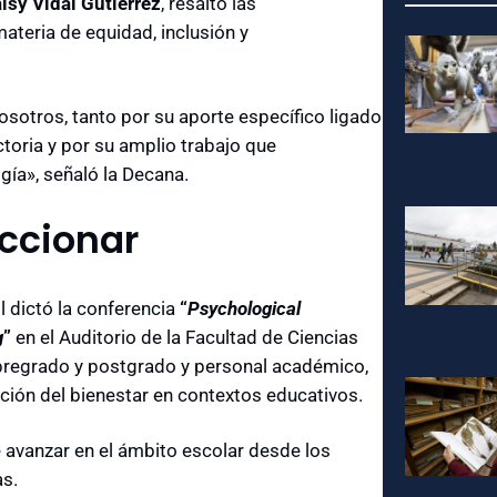
isy Vidal Gutiérrez
, resaltó las
ateria de equidad, inclusión y
nosotros, tanto por su aporte específico ligado
toria y por su amplio trabajo que
gía», señaló la Decana.
accionar
l dictó la conferencia
“
Psychological
g
”
en el Auditorio de la Facultad de Ciencias
 pregrado y postgrado y personal académico,
ión del bienestar en contextos educativos.
 avanzar en el ámbito escolar desde los
as.