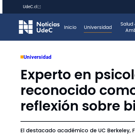
UdeC.cl
Saltar
Salud
al
Inicio
Universidad
Amb
contenido
Universidad
Experto en psico
reconocido como 
reflexión sobre b
El destacado académico de UC Berkeley, Fr