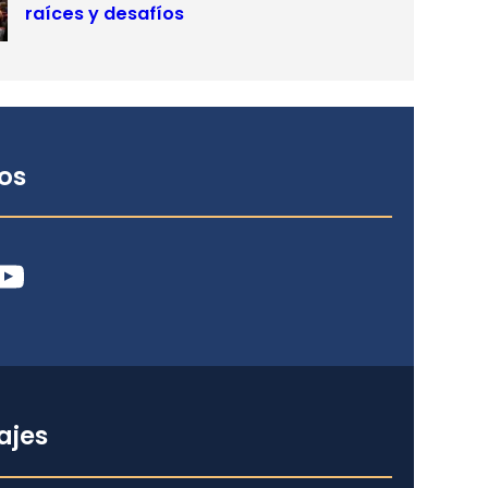
raíces y desafíos
os
ube
ajes