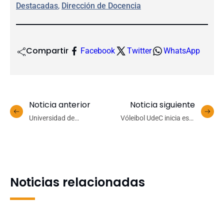
Destacadas
, 
Dirección de Docencia
Compartir
Facebook
Twitter
WhatsApp
Noticia anterior
Noticia siguiente
Universidad de
Vóleibol UdeC inicia este
Concepción presentará
fin de semana su camino
concierto gratuito “Quique
por los playoffs de la Liga
Neira Sinfónico” en Los
A1
Ángeles
Noticias relacionadas