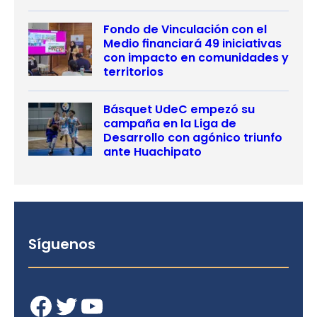
Fondo de Vinculación con el
Medio financiará 49 iniciativas
con impacto en comunidades y
territorios
Básquet UdeC empezó su
campaña en la Liga de
Desarrollo con agónico triunfo
ante Huachipato
Síguenos
Facebook
Twitter
YouTube