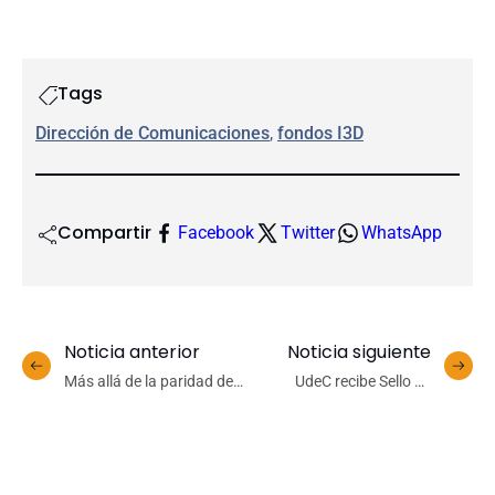
Tags
Dirección de Comunicaciones
, 
fondos I3D
Compartir
Facebook
Twitter
WhatsApp
Noticia anterior
Noticia siguiente
Más allá de la paridad de
UdeC recibe Sello de
género
Igualdad de Género PNUD
Nivel Oro durante
conmemoración de Día de
la Mujer