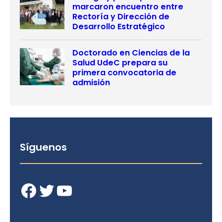
marcaron encuentro entre
Rectoría y Dirección de
Desarrollo Estratégico
Doctorado en Ciencias de la
Salud UdeC prepara su
primera convocatoria de
admisión
Síguenos
Facebook
Twitter
YouTube