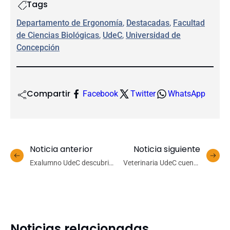
Tags
Departamento de Ergonomía
, 
Destacadas
, 
Facultad
de Ciencias Biológicas
, 
UdeC
, 
Universidad de
Concepción
Compartir
Facebook
Twitter
WhatsApp
Noticia anterior
Noticia siguiente
Exalumno UdeC descubrió
Veterinaria UdeC cuenta
fármacos que podrían
con nuevo equipamiento
atacar enfermedades hoy
para mediciones
sin tratamiento
hormonales de animales
Noticias relacionadas