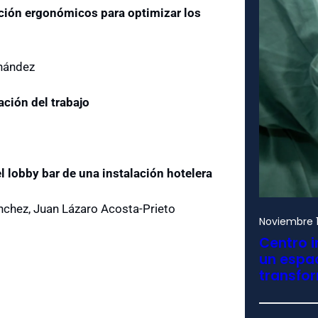
ción ergonómicos para optimizar los
rnández
ación del trabajo
l lobby bar de una instalación hotelera
nchez, Juan Lázaro Acosta-Prieto
Noviembre 1
Centro i
un espac
transfo