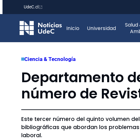
UdeC.cl
Saltar
Salud
al
Inicio
Universidad
Amb
contenido
Ciencia & Tecnología
Departamento d
número de Revist
Este tercer número del quinto volumen del
bibliográficas que abordan los problemas
laboral.