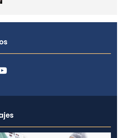
os
ube
ajes