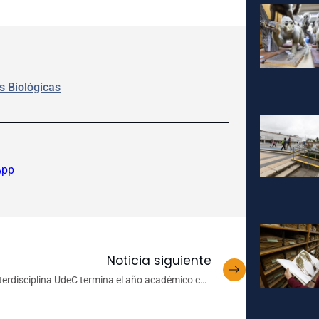
s Biológicas
App
Noticia siguiente
terdisciplina UdeC termina el año académico con
positivo balance y proyecciones para el Futuro