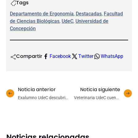
Tags
Departamento de Ergonomía
, 
Destacadas
, 
Facultad
de Ciencias Biológicas
, 
UdeC
, 
Universidad de
Concepción
Compartir
Facebook
Twitter
WhatsApp
Noticia anterior
Noticia siguiente
Exalumno UdeC descubrió
Veterinaria UdeC cuenta
fármacos que podrían
con nuevo equipamiento
atacar enfermedades hoy
para mediciones
sin tratamiento
hormonales de animales
Noticias relacionadas