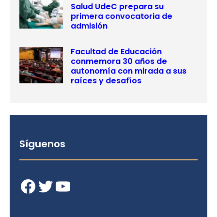
Salud UdeC prepara su
primera convocatoria de
admisión
Facultad de Educación
conmemora 30 años de
autonomía con mirada a sus
raíces y desafíos
Síguenos
Facebook
Twitter
YouTube