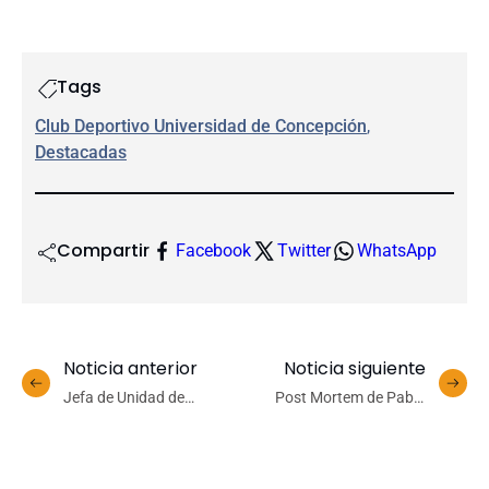
Tags
Club Deportivo Universidad de Concepción
, 
Destacadas
Compartir
Facebook
Twitter
WhatsApp
Noticia anterior
Noticia siguiente
Jefa de Unidad de
Post Mortem de Pablo
Propiedad Intelectual
Larraín en Lunes
recibe premio por su rol en
Cinematográficos de
ciberseguridad
Corcudec