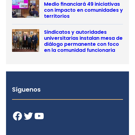
Medio financiará 49 iniciativas
con impacto en comunidades y
territorios
Sindicatos y autoridades
universitarias instalan mesa de
diálogo permanente con foco
en la comunidad funcionaria
Síguenos
Facebook
Twitter
YouTube