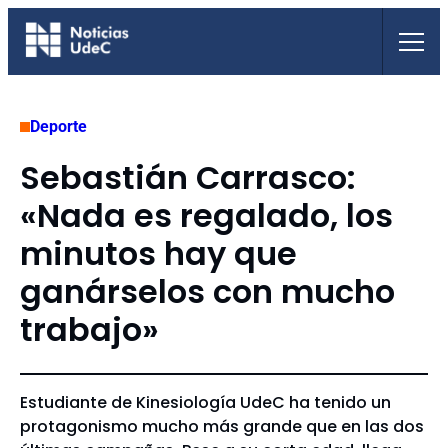
Saltar
al
contenido
Deporte
Sebastián Carrasco:
«Nada es regalado, los
minutos hay que
ganárselos con mucho
trabajo»
Estudiante de Kinesiología UdeC ha tenido un
protagonismo mucho más grande que en las dos