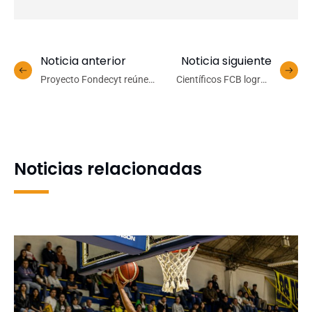
Noticia anterior
Noticia siguiente
Proyecto Fondecyt reúne a
Científicos FCB logran
profesionales de las
caracterizar estructuras
ciencias sociales para
cerebrales asociadas a
dialogar en torno a la
patologías neurológicas y
interdisciplina
a la adicción al alcohol
Noticias relacionadas