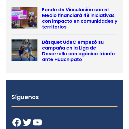
Fondo de Vinculación con el
Medio financiará 49 iniciativas
con impacto en comunidades y
territorios
Básquet UdeC empezó su
campaña en la Liga de
Desarrollo con agónico triunfo
ante Huachipato
Síguenos
Facebook
Twitter
YouTube