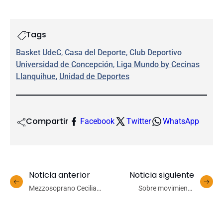
Tags
Basket UdeC
, 
Casa del Deporte
, 
Club Deportivo
Universidad de Concepción
, 
Liga Mundo by Cecinas
Llanquihue
, 
Unidad de Deportes
Compartir
Facebook
Twitter
WhatsApp
Noticia anterior
Noticia siguiente
Mezzosoprano Cecilia
Sobre movimiento
Aguayo presenta
planetario, inteligencia
concierto educacional en
artificial y multiversos
el Teatro de Lota