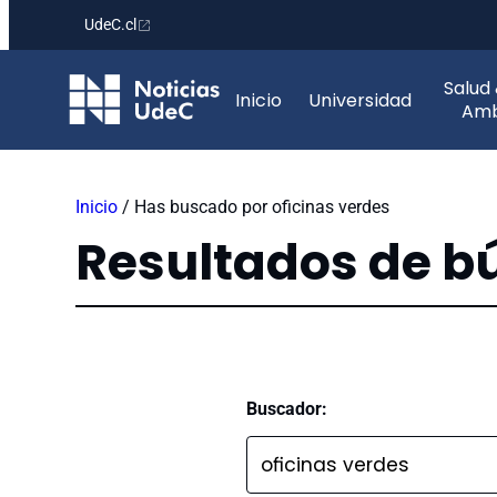
UdeC.cl
Saltar
Salud
al
Inicio
Universidad
Amb
contenido
Inicio
/
Has buscado por oficinas verdes
Resultados de 
Buscador: