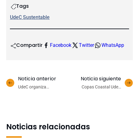
Tags
UdeC Sustentable
Compartir
Facebook
Twitter
WhatsApp
Noticia anterior
Noticia siguiente
UdeC organiza
Copas Coastal UdeC
conversatorio abierto
recibe Boya POSAR y
sobre prácticas
refuerza el monitoreo
restaurativas para la
oceanográfico y climático
gestión de conflictos en
en Chile
universidades
Noticias relacionadas