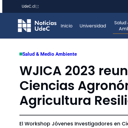
UdeC.cl
Saltar
Salud
al
Inicio
Universidad
Amb
contenido
Salud & Medio Ambiente
WJICA 2023 reuni
Ciencias Agronóm
Agricultura Resil
El Workshop Jóvenes Investigadores en C