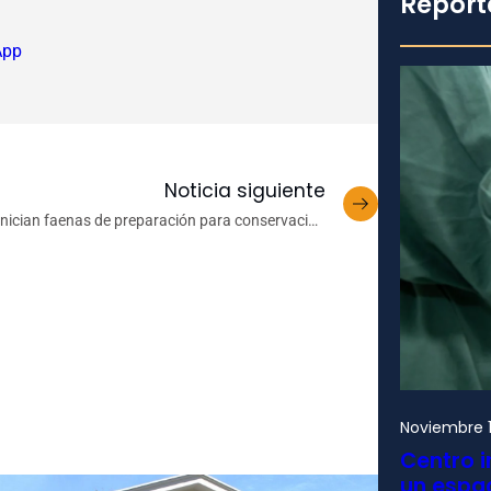
Report
App
Noticia siguiente
Inician faenas de preparación para conservación
ex situ en Campus Naturaleza
Noviembre 1
Centro i
un espac