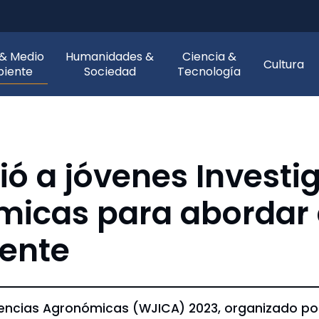
 & Medio
Humanidades &
Ciencia &
Cultura
iente
Sociedad
Tecnología
ó a jóvenes Investi
icas para abordar d
iente
iencias Agronómicas (WJICA) 2023, organizado por