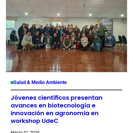
Salud & Medio Ambiente
Jóvenes científicos presentan
avances en biotecnología e
innovación en agronomía en
workshop UdeC
Marzo 31, 2026