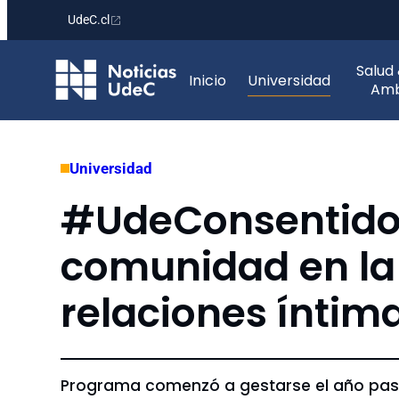
UdeC.cl
Saltar
Salud
al
Inicio
Universidad
Amb
contenido
Universidad
#UdeConsentido:
comunidad en la 
relaciones íntim
Programa comenzó a gestarse el año pasad