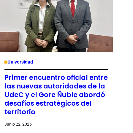
Universidad
Primer encuentro oficial entre
las nuevas autoridades de la
UdeC y el Gore Ñuble abordó
desafíos estratégicos del
territorio
Junio 22, 2026