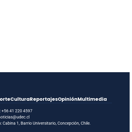
orte
Cultura
Reportajes
Opinión
Multimedia
:
+56 41 220 4597
noticias@udec.cl
: Cabina 1, Barrio Universitario, Concepción, Chile.