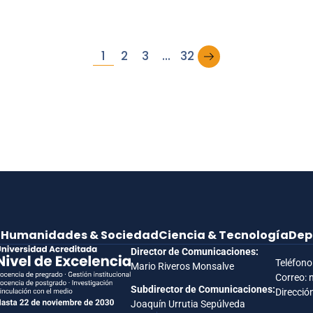
→
1
2
3
…
32
e
Humanidades & Sociedad
Ciencia & Tecnología
Dep
Director de Comunicaciones:
Teléfono
Mario Riveros Monsalve
Correo: 
Subdirector de Comunicaciones:
Dirección
Joaquín Urrutia Sepúlveda