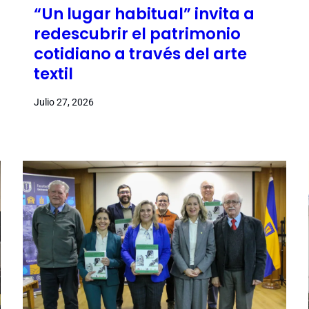
“Un lugar habitual” invita a
redescubrir el patrimonio
cotidiano a través del arte
textil
Julio 27, 2026