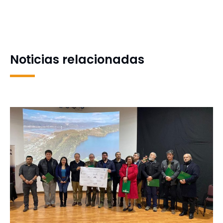
objetivo de conseguir el
estudio sobre
bicampeonato del
multifuncionalidad en
Interfacultades UdeC
paisajes dominados por
plantaciones exóticas en
Chile
Noticias relacionadas