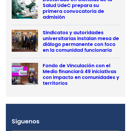
Salud UdeC prepara su
primera convocatoria de
admisión
Sindicatos y autoridades
universitarias instalan mesa de
diálogo permanente con foco
en la comunidad funcionaria
Fondo de Vinculación con el
Medio financiará 49 iniciativas
con impacto en comunidades y
territorios
Síguenos