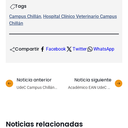
Tags
Campus Chillán
, 
Hospital Clínico Veterinario Campus
Chillán
Compartir
Facebook
Twitter
WhatsApp
Noticia anterior
Noticia siguiente
UdeC Campus Chillán
Académico EAN UdeC es
invita a la comunidad a
invitado a la Universidad
descubrir la historia de Los
de Florida para
Bunkers en la Escuela de
investigación en economía
Verano 2026
agraria
Noticias relacionadas