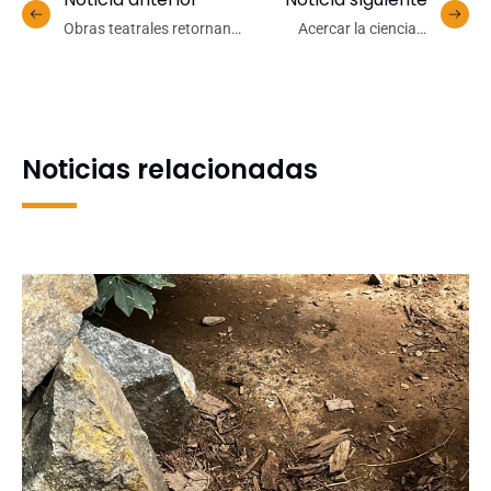
Obras teatrales retornan
Acercar la ciencia y
al Teatro UdeC para el
fomentar la inclusión:
cierre de la temporada
Facultad de Ciencias
2024
Forestales crea pionero
Comité Científico
Estudiantil
Noticias relacionadas