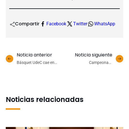
Compartir
Facebook
Twitter
WhatsApp
Noticia anterior
Noticia siguiente
Básquet UdeC cae en
Campeonato
semifinales de la
Interfacultades de Fútbol
Supercopa tras estrecha
Masculino UdeC define
derrota ante Español de
grupos para el Torneo de
Osorno
Apertura 2026
Noticias relacionadas