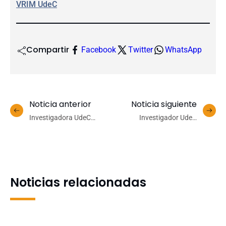
VRIM UdeC
Compartir
Facebook
Twitter
WhatsApp
Noticia anterior
Noticia siguiente
Investigadora UdeC
Investigador UdeC
presenta hallazgos sobre
desarrolla sistema basado
la genética del jurel ante el
en microalgas y luz solar
Consejo Nacional de
para descontaminar lagos
Pesca
urbanos
Noticias relacionadas