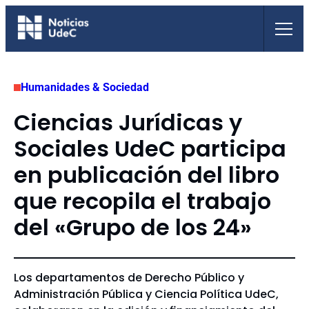
Saltar
al
contenido
Humanidades & Sociedad
Ciencias Jurídicas y
Sociales UdeC participa
en publicación del libro
que recopila el trabajo
del «Grupo de los 24»
Los departamentos de Derecho Público y
Administración Pública y Ciencia Política UdeC,