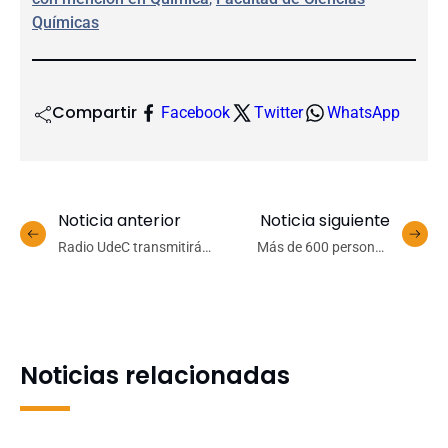
Químicas
Compartir
Facebook
Twitter
WhatsApp
Noticia anterior
Noticia siguiente
Radio UdeC transmitirá
Más de 600 personas
parte de la programación
asistieron a las
de las Semanas Musicales
actividades de la Escuela
de Frutillar 2025
de Verano Udec 2025 en
Campus Los Ángeles
Noticias relacionadas