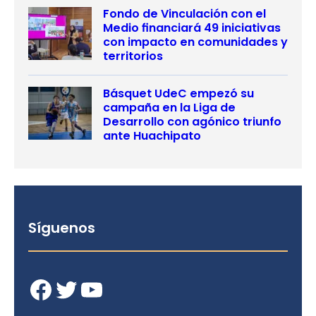
Fondo de Vinculación con el
Medio financiará 49 iniciativas
con impacto en comunidades y
territorios
Básquet UdeC empezó su
campaña en la Liga de
Desarrollo con agónico triunfo
ante Huachipato
Síguenos
Facebook
Twitter
YouTube