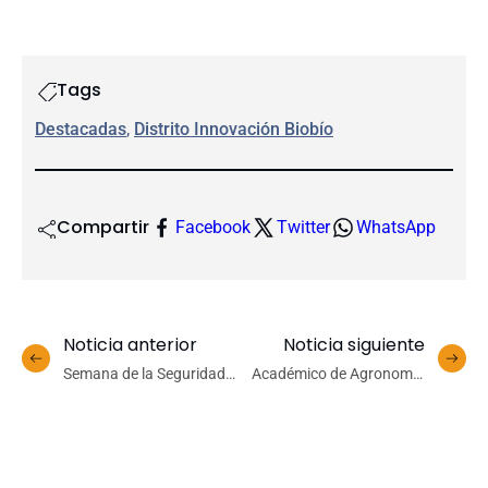
Tags
Destacadas
, 
Distrito Innovación Biobío
Compartir
Facebook
Twitter
WhatsApp
Noticia anterior
Noticia siguiente
Semana de la Seguridad
Académico de Agronomía
culminó con charlas sobre
UdeC es nombrado editor
Ley Karin para comités
asociado en la revista
paritarios de la UdeC
Journal of Soil Science and
Plant Nutrition