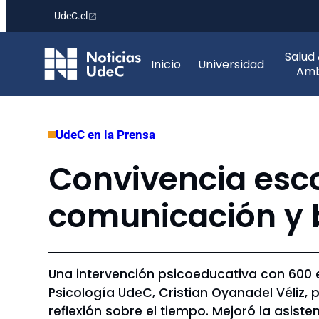
UdeC.cl
Saltar
Salud
al
Inicio
Universidad
Amb
contenido
UdeC en la Prensa
Convivencia esco
comunicación y 
Una intervención psicoeducativa con 600 
Psicología UdeC, Cristian Oyanadel Véliz,
reflexión sobre el tiempo. Mejoró la asiste