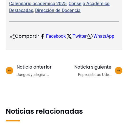
Calendario académico 2025
, 
Consejo Académico
, 
Destacadas
, 
Dirección de Docencia
Compartir
Facebook
Twitter
WhatsApp
Noticia anterior
Noticia siguiente
Juegos y alegría:
Especialistas UdeC
Universidad de
entregan
Concepción celebró su
recomendaciones para
tradicional Fiesta
elegir juguetes seguros y
Navideña 2024
educativos esta Navidad
Noticias relacionadas