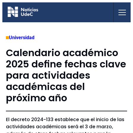
Saltar
al
contenido
Universidad
Calendario académico
2025 define fechas clave
para actividades
académicas del
próximo año
El decreto 2024-133 establece que el inicio de las
actividades académicas será el 3 de marzo,