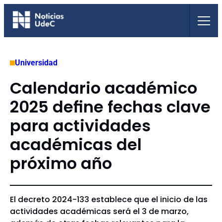
Saltar
al
contenido
Universidad
Calendario académico
2025 define fechas clave
para actividades
académicas del
próximo año
El decreto 2024-133 establece que el inicio de las
actividades académicas será el 3 de marzo,