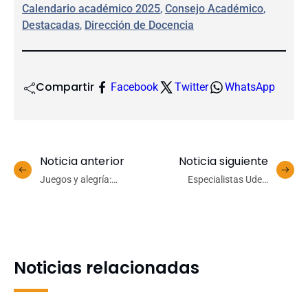
Calendario académico 2025
, 
Consejo Académico
, 
Destacadas
, 
Dirección de Docencia
Compartir
Facebook
Twitter
WhatsApp
Noticia anterior
Noticia siguiente
Juegos y alegría:
Especialistas UdeC
Universidad de
entregan
Concepción celebró su
recomendaciones para
tradicional Fiesta
elegir juguetes seguros y
Navideña 2024
educativos esta Navidad
Noticias relacionadas