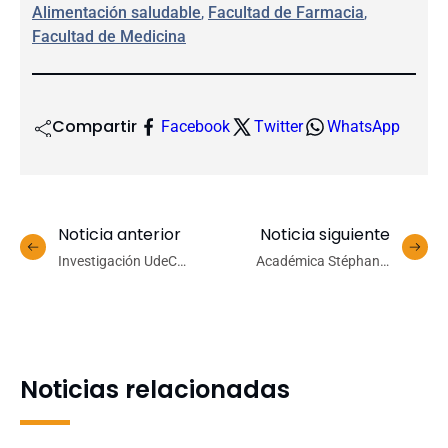
Alimentación saludable
, 
Facultad de Farmacia
, 
Facultad de Medicina
Compartir
Facebook
Twitter
WhatsApp
Noticia anterior
Noticia siguiente
Investigación UdeC
Académica Stéphanie
establece protocolos para
Decante impartirá
propagación masiva de
conferencia “Materiales
dos especies de puya
Neruda: mediación
editorial y traducción”
Noticias relacionadas