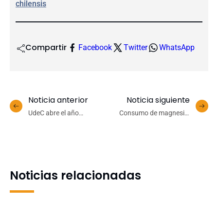
chilensis
Compartir
Facebook
Twitter
WhatsApp
Noticia anterior
Noticia siguiente
UdeC abre el año
Consumo de magnesio:
académico 2025 con
docentes UdeC advierten
experiencias
de sus efectos y los
internacionales sobre
peligros de la
sustentabilidad en la
automedicación
educación superior
Noticias relacionadas